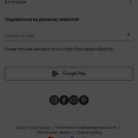
Магазины
Доставка
Категории
Блог
Оплата
Выбор размера
Новинки
Обмен и возврат
Платья
Подписаться на рассылку новостей
Сертификаты
Верхняя одежда
Корсеты
BLACK FRIDAY
Введите E-mail
Наши письма находят путь к тебе благодаря eSputnik
амы
|
|
Политика конфиденциальности
© 2011-2026 Gepur
|
Публичная оферта
Cookies policy