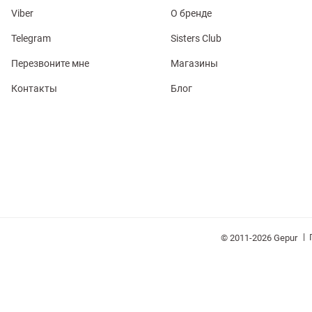
Viber
О бренде
Telegram
Sisters Club
Перезвоните мне
Магазины
Контакты
Блог
обелье
витеры
ия
Очки
Косметика
Платки
Панамы
|
© 2011-2026 Gepur