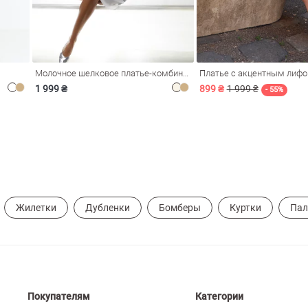
Молочное шелковое платье-комбинация Душа
Платье с акцентным лиф
1 999 ₴
899 ₴
1 999 ₴
- 55%
Жилетки
Дубленки
Бомберы
Куртки
Пал
Покупателям
Категории