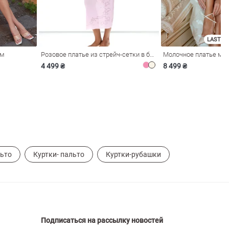
LAST SI
ом
Розовое платье из стрейч-сетки в бельевом стиле
4 499 ₴
8 499 ₴
ьто
Куртки- пальто
Куртки-рубашки
Подписаться на рассылку новостей