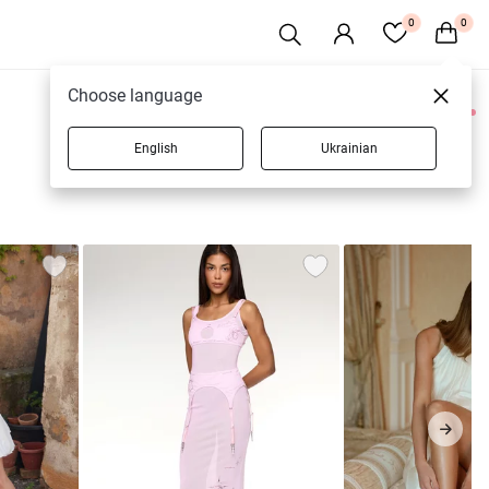
0
0
Choose language
0 товаров
English
Ukrainian