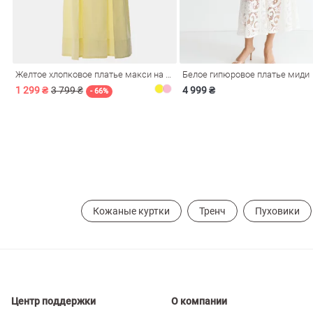
ечерние
Сарафаны
На
ные
ки
Желтое хлопковое платье макси на бретелях
Белое гипюровое платье миди
1 299 ₴
3 799 ₴
4 999 ₴
- 66%
Кожаные куртки
Тренч
Пуховики
си
Кожаные
Центр поддержки
О компании