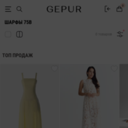
ЖЕНСКИЕ ШАРФЫ 75b купить недорого в Киеве и Украине ♡ интер
0
ШАРФЫ 75B
0 товаров
ТОП ПРОДАЖ