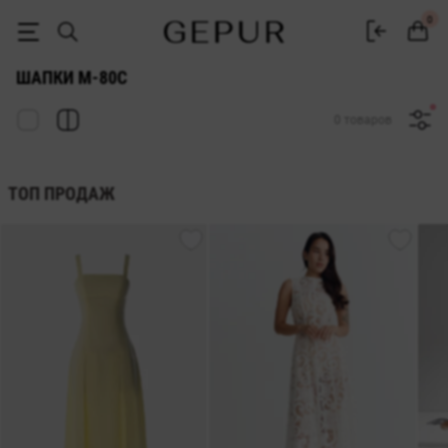
ЖЕНСКИЕ ШАПКИ M-80c купить недорого в Киеве и Украине ♡ инте
0
ШАПКИ M-80C
0 товаров
ТОП ПРОДАЖ