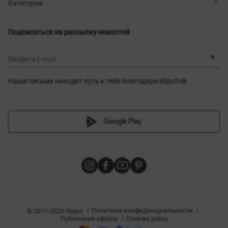
Магазины
Доставка
Категории
Блог
Оплата
Выбор размера
Новинки
Обмен и возврат
Платья
Подписаться на рассылку новостей
Сертификаты
Верхняя одежда
Корсеты
BLACK FRIDAY
Введите E-mail
Наши письма находят путь к тебе благодаря eSputnik
амы
|
|
Политика конфиденциальности
© 2011-2026 Gepur
|
Публичная оферта
Cookies policy