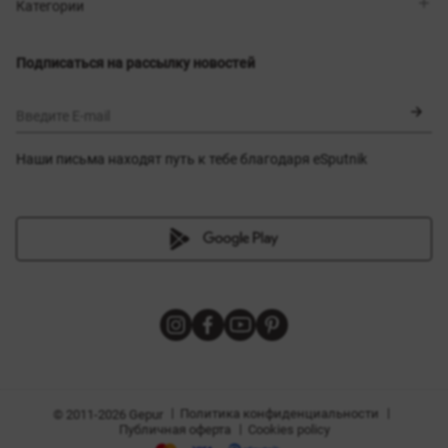
Магазины
Доставка
Категории
Блог
Оплата
Выбор размера
Новинки
Обмен и возврат
Платья
Подписаться на рассылку новостей
Сертификаты
Верхняя одежда
Корсеты
BLACK FRIDAY
Введите E-mail
Наши письма находят путь к тебе благодаря eSputnik
амы
|
|
Политика конфиденциальности
© 2011-2026 Gepur
|
Публичная оферта
Cookies policy