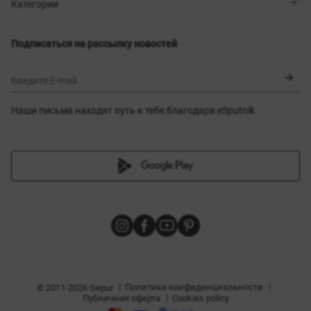
Магазины
Доставка
Категории
Блог
Оплата
Выбор размера
Новинки
Обмен и возврат
Платья
Подписаться на рассылку новостей
Сертификаты
Верхняя одежда
Корсеты
BLACK FRIDAY
Введите E-mail
Наши письма находят путь к тебе благодаря eSputnik
амы
|
|
Политика конфиденциальности
© 2011-2026 Gepur
|
Публичная оферта
Cookies policy