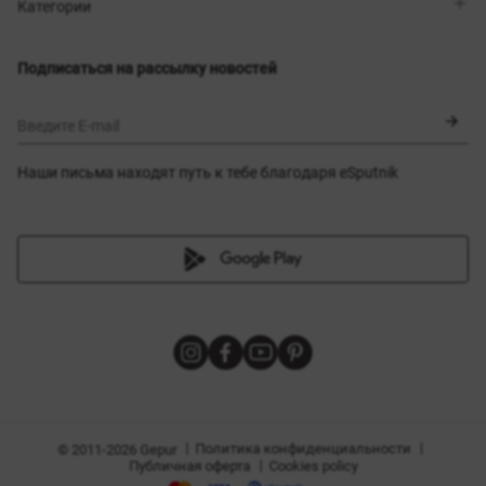
Магазины
Доставка
Категории
Блог
Оплата
Выбор размера
Новинки
Обмен и возврат
Платья
Подписаться на рассылку новостей
Сертификаты
Верхняя одежда
Корсеты
BLACK FRIDAY
Введите E-mail
Наши письма находят путь к тебе благодаря eSputnik
амы
|
|
Политика конфиденциальности
© 2011-2026 Gepur
|
Публичная оферта
Cookies policy