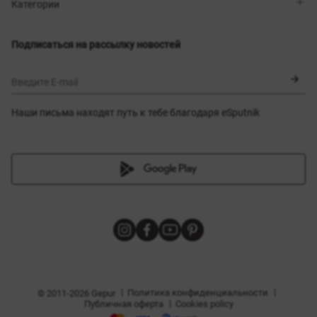
Магазины
Доставка
Категории
Блог
Оплата
Выбор размера
Новинки
Обмен и возврат
Платья
Подписаться на рассылку новостей
Сертификаты
Верхняя одежда
Корсеты
BLACK FRIDAY
Введите E-mail
Наши письма находят путь к тебе благодаря eSputnik
амы
|
|
Политика конфиденциальности
© 2011-2026 Gepur
|
Публичная оферта
Cookies policy