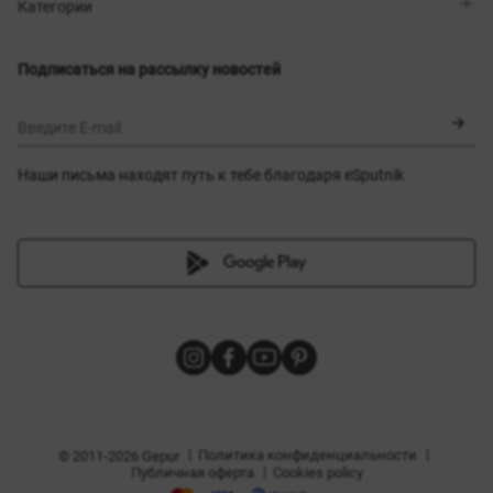
Магазины
Доставка
Категории
Блог
Оплата
Выбор размера
Новинки
Обмен и возврат
Платья
Подписаться на рассылку новостей
Сертификаты
Верхняя одежда
Корсеты
BLACK FRIDAY
Введите E-mail
Наши письма находят путь к тебе благодаря eSputnik
амы
|
|
Политика конфиденциальности
© 2011-2026 Gepur
|
Публичная оферта
Cookies policy