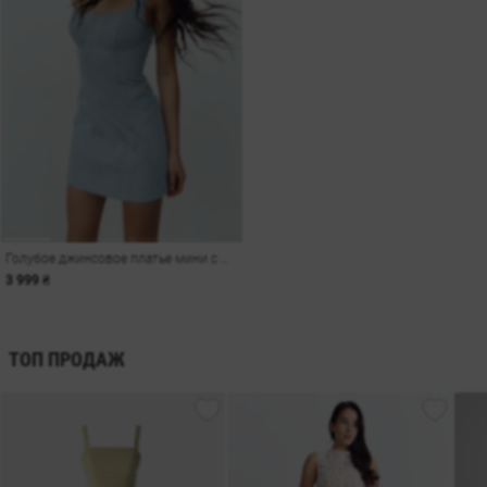
Голубое джинсовое платье мини с моделирующими швами
3 999 ₴
ТОП ПРОДАЖ