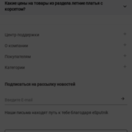
Какие цены на товары из раздела летние платья с
корсетом?
Центр поддержки
Viber
О компании
Telegram
Перезвоните мне
О бренде
Покупателям
Контакты
Sisters Club
Магазины
Доставка
Категории
Блог
Оплата
Выбор размера
Новинки
Обмен и возврат
Платья
Подписаться на рассылку новостей
Сертификаты
Верхняя одежда
Корсеты
BLACK FRIDAY
Введите E-mail
Наши письма находят путь к тебе благодаря eSputnik