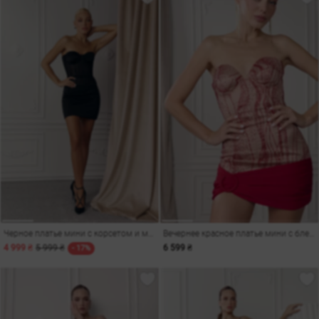
Черное платье мини с корсетом и мерцающим декором
Вечернее красное платье мини с блестками
4 999 ₴
5 999 ₴
6 599 ₴
- 17%