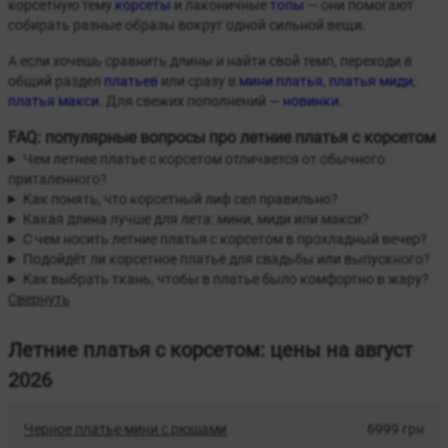
корсетную тему
корсеты
и лаконичные
топы
— они помогают
собирать разные образы вокруг одной сильной вещи.
А если хочешь сравнить длины и найти свой темп, переходи в
общий раздел
платьев
или сразу в
мини платья
,
платья миди
,
платья макси
. Для свежих пополнений —
новинки
.
FAQ: популярные вопросы про летние платья с корсетом
Чем летнее платье с корсетом отличается от обычного
приталенного?
Как понять, что корсетный лиф сел правильно?
Какая длина лучше для лета: мини, миди или макси?
С чем носить летние платья с корсетом в прохладный вечер?
Подойдёт ли корсетное платье для свадьбы или выпускного?
Как выбрать ткань, чтобы в платье было комфортно в жару?
Свернуть
Летние платья с корсетом: цены на август
2026
Черное платье мини с рюшами
6999 грн