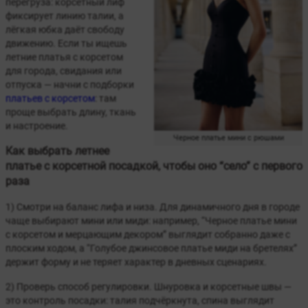
перегруза: корсетный лиф
фиксирует линию талии, а
лёгкая юбка даёт свободу
движению. Если ты ищешь
летние платья с корсетом
для города, свидания или
отпуска — начни с подборки
платьев с корсетом
: там
проще выбрать длину, ткань
и настроение.
Черное платье мини с рюшами
Как выбрать летнее
платье с корсетной посадкой, чтобы оно “село” с первого
раза
1) Смотри на баланс лифа и низа. Для динамичного дня в городе
чаще выбирают мини или миди: например, “Черное платье мини
с корсетом и мерцающим декором” выглядит собранно даже с
плоским ходом, а “Голубое джинсовое платье миди на бретелях”
держит форму и не теряет характер в дневных сценариях.
2) Проверь способ регулировки. Шнуровка и корсетные швы —
это контроль посадки: талия подчёркнута, спина выглядит