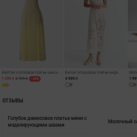
Желтое хлопковое платье макси на бретелях
Белое гипюровое платье миди
1 299 ₴
3 799 ₴
4 999 ₴
1 99
- 66%
ОТЗЫВЫ
Голубое джинсовое платье мини с
Молочный с
моделирующими швами