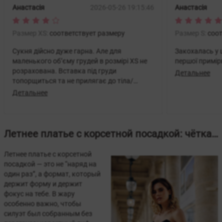
Анастасія
2026-05-26 19:15:46
Анастасія
Размер XS:
соответствует размеру
Размер S:
соот
Сукня дійсно дуже гарна. Але для
Закохалась у 
маленького обʼєму грудей в розмірі XS не
першої примір
розрахована. Вставка під груди
Детальнее
топорщиться та не прилягає до тіла/
грудної клітина. Думаю, модель краще
Детальнее
сяде на дівчат із більш вираженим обʼємом
грудей
Летнее платье с корсетной посадкой: чёткая талия, лёгкие ткани, эффектный выход
Летнее платье с корсетной
посадкой — это не “наряд на
один раз”, а формат, который
держит форму и держит
фокус на тебе. В жару
особенно важно, чтобы
силуэт был собранным без