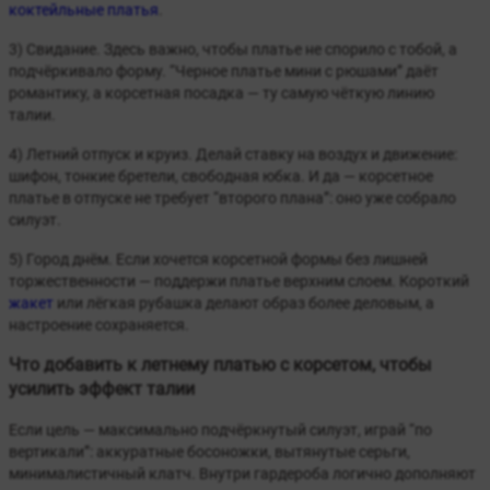
коктейльные платья
.
3) Свидание. Здесь важно, чтобы платье не спорило с тобой, а
подчёркивало форму. “Черное платье мини с рюшами” даёт
романтику, а корсетная посадка — ту самую чёткую линию
талии.
4) Летний отпуск и круиз. Делай ставку на воздух и движение:
шифон, тонкие бретели, свободная юбка. И да — корсетное
платье в отпуске не требует “второго плана”: оно уже собрало
силуэт.
5) Город днём. Если хочется корсетной формы без лишней
торжественности — поддержи платье верхним слоем. Короткий
жакет
или лёгкая рубашка делают образ более деловым, а
настроение сохраняется.
Что добавить к летнему платью с корсетом, чтобы
усилить эффект талии
Если цель — максимально подчёркнутый силуэт, играй “по
вертикали”: аккуратные босоножки, вытянутые серьги,
минималистичный клатч. Внутри гардероба логично дополняют