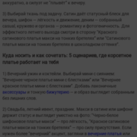
аккуратно, а силуэт не “плывёт” к вечеру.
3) Выбирай ткань под задачу. Сатин даёт статусный блеск для
вечера, шифон — лёгкость и движение, деним — собранный
casual, кружево и органза — романтику и фотогеничность. Для
эффектного летнего выхода смотри в сторону “Красного
сатинового платья макси на тонких бретелях” или “Сатинового
платья макси на тонких бретелях в шоколадном оттенке”.
Куда носить и как сочетать: 5 сценариев, где корсетное
платье работает на тебя
1) Вечерний ужин и коктейли. Выбирай мини с сиянием:
“Вечернее черное платье мини с блестками” или “Вечернее
красное платье мини с блестками”. Добавь лаконичные
аксессуары
и тонкую
бижутерию
— и образ выглядит собранным
без лишних слов.
2) Свадьба, летний ивент, праздник. Макси в сатине или шифоне
держит статус и выглядит уместно на фото: “Черно-белое
шифоновое платье макси” — про лёгкость, “Красное сатиновое
платье макси на тонких бретелях” — про силу присутствия. Если
нужен более “вечерний” акцент, загляни в
вечерние платья
или