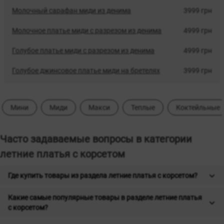
Молочный сарафан миди из денима
3999 грн
Молочное платье миди с разрезом из денима
4999 грн
Голубое платье миди с разрезом из денима
4999 грн
Голубое джинсовое платье миди на бретелях
3999 грн
Мини
Миди
Макси
Теплые
Коктейльные
Часто задаваемые вопросы в категории
летние платья с корсетом
Где купить товары из раздела летние платья с корсетом?
Какие самые популярные товары в разделе летние платья
с корсетом?