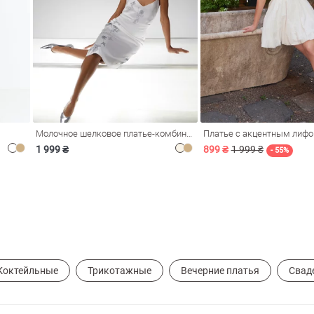
Молочное шелковое платье-комбинация Душа
Платье с акцентным лиф
1 999 ₴
899 ₴
1 999 ₴
- 55%
Коктейльные
Трикотажные
Вечерние платья
Свад