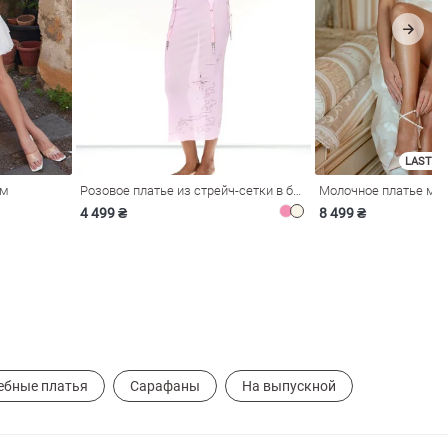
LAST SI
ом
Розовое платье из стрейч-сетки в бельевом стиле
4 499 ₴
8 499 ₴
ебные платья
Сарафаны
На выпускной