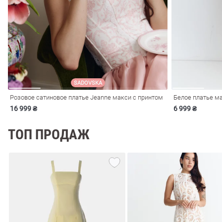
ечерние
Сарафаны
На
ные
ки
SADOVSKA
Розовое сатиновое платье Jeanne макси с принтом
Белое платье м
16 999 ₴
6 999 ₴
ТОП ПРОДАЖ
си
Кожаные