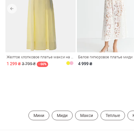
обелье
Желтое хлопковое платье макси на бретелях
Белое гипюровое платье миди
витеры
1 299 ₴
3 799 ₴
4 999 ₴
- 66%
ия
Очки
Косметика
Платки
Панамы
Мини
Миди
Макси
Теплые