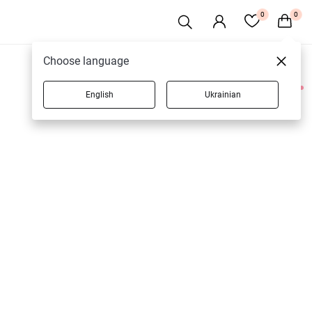
0
0
Choose language
English
Ukrainian
2 товаров