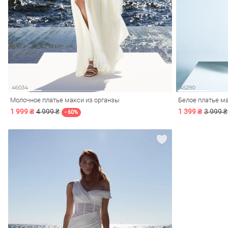
ечерние
Сарафаны
На
ные
ки
Молочное платье макси из органзы
Белое платье м
1 999 ₴
4 999 ₴
1 399 ₴
3 999 ₴
- 60%
си
Кожаные