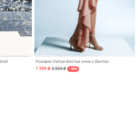
бкой
Розовое платье-бюстье мини с бантом
1 599 ₴
3 599 ₴
- 56%