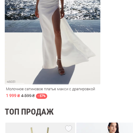
обелье
витеры
Молочное сатиновое платье макси с драпировкой
1 999 ₴
4 599 ₴
ия
Очки
Косметика
Платки
Панамы
- 57%
ТОП ПРОДАЖ