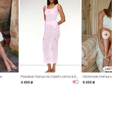
LAST SI
ом
Розовое платье из стрейч-сетки в бельевом стиле
4 499 ₴
8 499 ₴