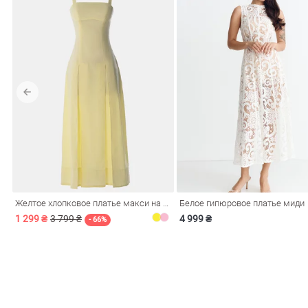
Желтое хлопковое платье макси на бретелях
Белое гипюровое платье миди
1 299 ₴
3 799 ₴
4 999 ₴
- 66%