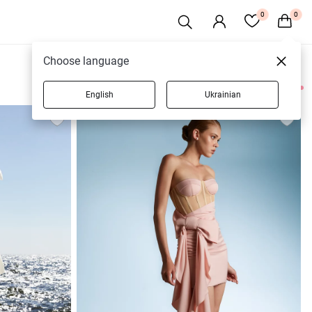
0
0
Choose language
English
Ukrainian
5 товаров