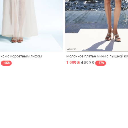
акси с корсетным лифом
Молочное платье мини с пышной ю
1 999 ₴
4 599 ₴
- 65%
- 57%