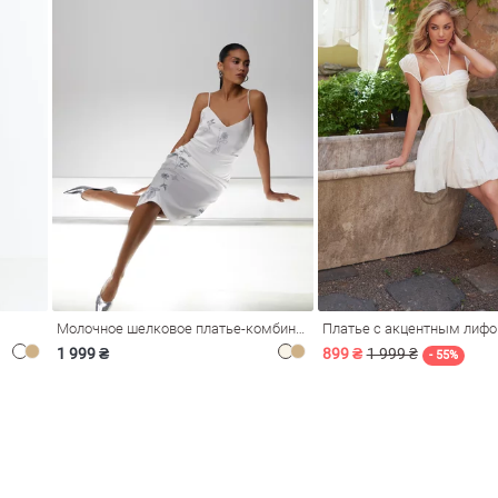
Молочное шелковое платье-комбинация Душа
Платье с акцентным лиф
1 999 ₴
899 ₴
1 999 ₴
- 55%