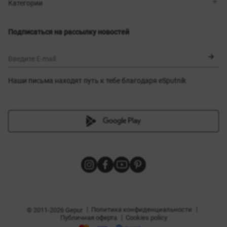
Магазины
Доставка
Категории
Блог
Оплата
Выбор размера
Новинки
Обмен и возврат
Платья
Подписаться на рассылку новостей
Сертификаты
Верхняя одежда
Корсеты
BLACK FRIDAY
Введите E-mail
Наши письма находят путь к тебе благодаря eSputnik
амы
|
|
Политика конфиденциальности
© 2011-2026 Gepur
|
Публичная оферта
Cookies policy