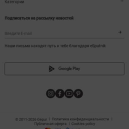
Магазины
Доставка
Категории
Блог
Оплата
Выбор размера
Новинки
Обмен и возврат
Платья
Подписаться на рассылку новостей
Сертификаты
Верхняя одежда
Корсеты
BLACK FRIDAY
Введите E-mail
Наши письма находят путь к тебе благодаря eSputnik
амы
|
|
Политика конфиденциальности
© 2011-2026 Gepur
|
Публичная оферта
Cookies policy