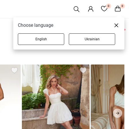
0
0
Choose language
0 товаров
English
Ukrainian