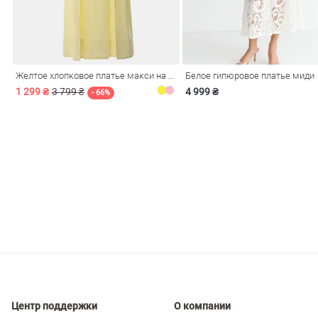
ечерние
Сарафаны
На
ные
ки
Желтое хлопковое платье макси на бретелях
Белое гипюровое платье миди
1 299 ₴
3 799 ₴
4 999 ₴
- 66%
си
Кожаные
Центр поддержки
О компании