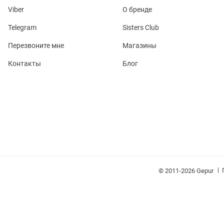
Viber
О бренде
Telegram
Sisters Club
Перезвоните мне
Магазины
обелье
Контакты
Блог
витеры
ия
Косметика
Очки
Платки
Панамы
|
© 2011-2026 Gepur