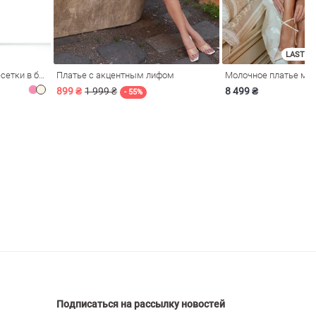
LAST SI
Розовое платье из стрейч-сетки в бельевом стиле
Платье с акцентным лифом
899 ₴
1 999 ₴
8 499 ₴
- 55%
Подписаться на рассылку новостей