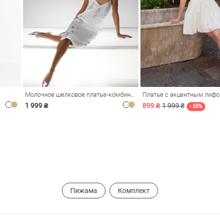
Молочное шелковое платье-комбинация Душа
Платье с акцентным лиф
1 999 ₴
899 ₴
1 999 ₴
- 55%
Пижама
Комплект