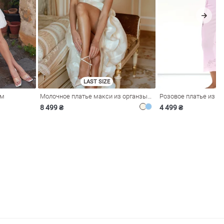
LAST SIZE
ом
Молочное платье макси из органзы с рюшами
8 499 ₴
4 499 ₴