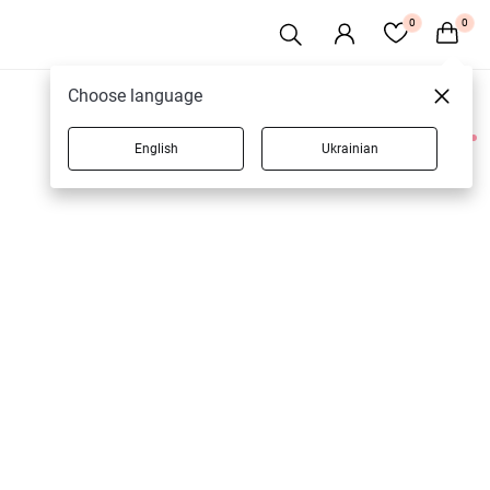
0
0
Choose language
English
Ukrainian
1 товаров