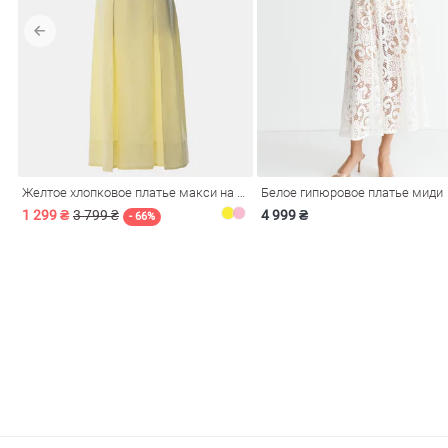
обелье
Желтое хлопковое платье макси на бретелях
Белое гипюровое платье миди
витеры
1 299 ₴
3 799 ₴
4 999 ₴
- 66%
ия
Очки
Косметика
Платки
Панамы