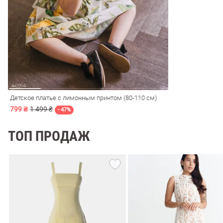
ечерние
Сарафаны
На
ные
ки
Детское платье с лимонным принтом (80-110 см)
799 ₴
1 499 ₴
- 47%
ТОП ПРОДАЖ
си
Кожаные