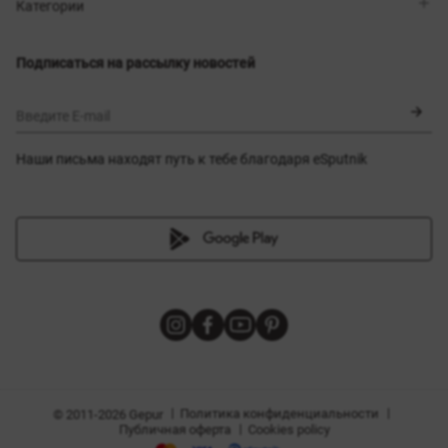
Магазины
Доставка
Категории
Блог
Оплата
Выбор размера
Новинки
Обмен и возврат
Платья
Подписаться на рассылку новостей
Сертификаты
Верхняя одежда
Корсеты
BLACK FRIDAY
Введите E-mail
Наши письма находят путь к тебе благодаря eSputnik
амы
|
|
Политика конфиденциальности
© 2011-2026 Gepur
|
Публичная оферта
Cookies policy