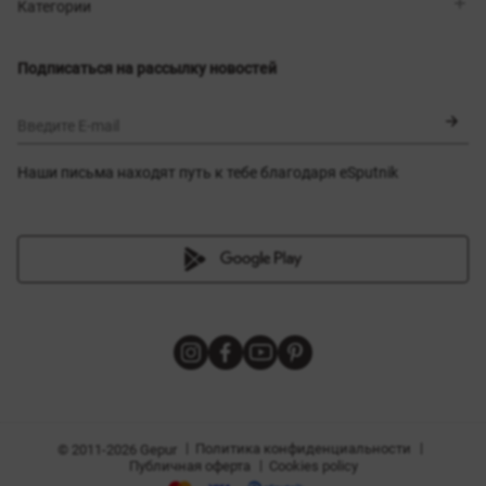
Магазины
Доставка
Категории
Блог
Оплата
Выбор размера
Новинки
Обмен и возврат
Платья
Подписаться на рассылку новостей
Сертификаты
Верхняя одежда
Корсеты
BLACK FRIDAY
Введите E-mail
Наши письма находят путь к тебе благодаря eSputnik
амы
|
|
Политика конфиденциальности
© 2011-2026 Gepur
|
Публичная оферта
Cookies policy