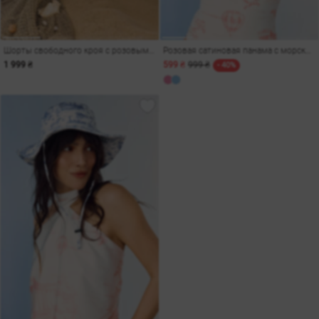
Шорты свободного кроя с розовым морским принтом
Розовая сатиновая панама с морским принтом
1 999 ₴
599 ₴
999 ₴
- 40%