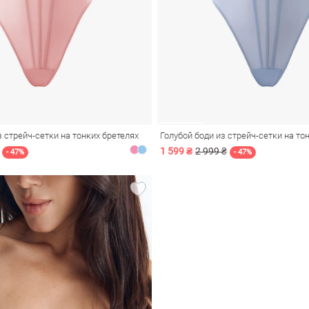
 стрейч-сетки на тонких бретелях
Голубой боди из стрейч-сетки на то
1 599 ₴
2 999 ₴
- 47%
- 47%