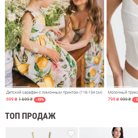
обелье
витеры
ия
Косметика
Очки
Платки
Панамы
Детский сарафан с лимонным принтом (116-134 см)
Молочный трико
699 ₴
1 699 ₴
799 ₴
999 ₴
- 59%
- 
ТОП ПРОДАЖ