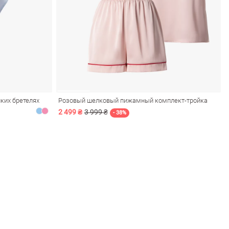
нких бретелях
Розовый шелковый пижамный комплект-тройка
2 499 ₴
3 999 ₴
- 38%