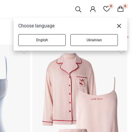
0
0
Choose language
English
Ukrainian
6 товаров