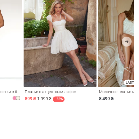
LAST SI
Розовое платье из стрейч-сетки в бельевом стиле
Платье с акцентным лифом
899 ₴
1 999 ₴
8 499 ₴
- 55%