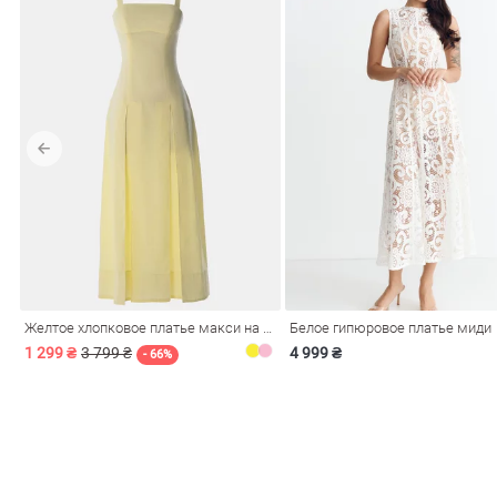
Желтое хлопковое платье макси на бретелях
Белое гипюровое платье миди
1 299 ₴
3 799 ₴
4 999 ₴
- 66%