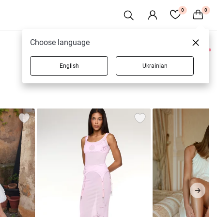
0
0
Choose language
0 товаров
English
Ukrainian