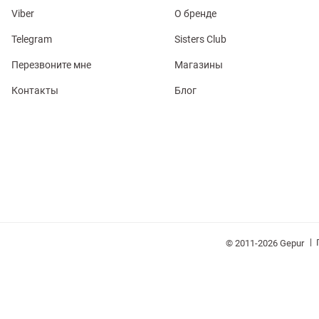
Viber
О бренде
Telegram
Sisters Club
Перезвоните мне
Магазины
Контакты
Блог
обелье
витеры
ия
Очки
Косметика
Платки
Панамы
|
© 2011-2026 Gepur