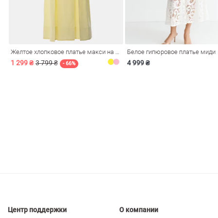
ечерние
Сарафаны
На
ные
ки
Желтое хлопковое платье макси на бретелях
Белое гипюровое платье миди
1 299 ₴
3 799 ₴
4 999 ₴
- 66%
си
Кожаные
Центр поддержки
О компании