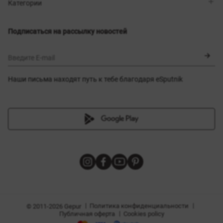
Магазины
Доставка
Категории
Блог
Оплата
Выбор размера
Новинки
Обмен и возврат
Платья
Подписаться на рассылку новостей
Сертификаты
Верхняя одежда
Корсеты
BLACK FRIDAY
Введите E-mail
Наши письма находят путь к тебе благодаря eSputnik
амы
|
|
Политика конфиденциальности
© 2011-2026 Gepur
|
Публичная оферта
Cookies policy