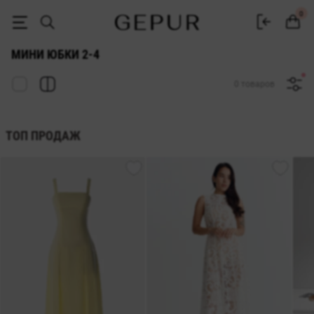
Купить мини юбку 2-4 недорого в Киеве и Украине ♡ интернет-маг
0
МИНИ ЮБКИ 2-4
0 товаров
ТОП ПРОДАЖ