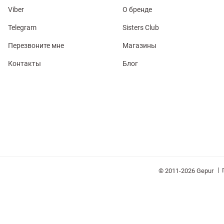
Viber
О бренде
Telegram
Sisters Club
Перезвоните мне
Магазины
Контакты
Блог
обелье
витеры
ия
Очки
Косметика
Платки
Панамы
|
© 2011-2026 Gepur