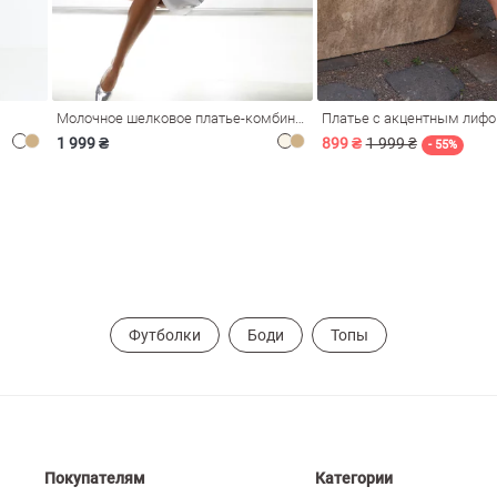
Молочное шелковое платье-комбинация Душа
Платье с акцентным лиф
1 999 ₴
899 ₴
1 999 ₴
- 55%
Футболки
Боди
Топы
Покупателям
Категории