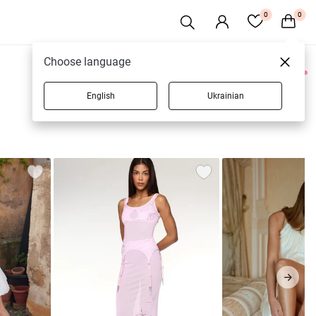
0
0
Choose language
0 товаров
English
Ukrainian