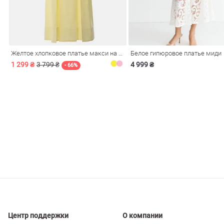
ечерние
Сарафаны
На
ные
ки
Желтое хлопковое платье макси на бретелях
Белое гипюровое платье миди
1 299 ₴
3 799 ₴
4 999 ₴
- 66%
си
Кожаные
Центр поддержки
О компании