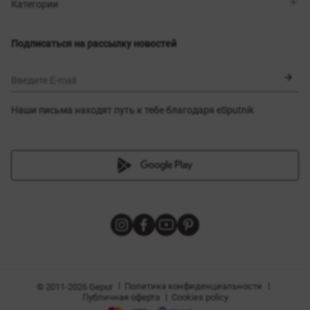
Магазины
Доставка
Категории
Блог
Оплата
Выбор размера
Новинки
Обмен и возврат
Платья
Подписаться на рассылку новостей
Сертификаты
Верхняя одежда
Корсеты
BLACK FRIDAY
Введите E-mail
Наши письма находят путь к тебе благодаря eSputnik
амы
|
|
Политика конфиденциальности
© 2011-2026 Gepur
|
Публичная оферта
Cookies policy