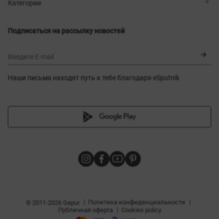
Магазины
Доставка
Категории
Блог
Оплата
Выбор размера
Новинки
Обмен и возврат
Платья
Подписаться на рассылку новостей
Сертификаты
Верхняя одежда
Корсеты
BLACK FRIDAY
Введите E-mail
Наши письма находят путь к тебе благодаря eSputnik
амы
|
|
Политика конфиденциальности
© 2011-2026 Gepur
|
Публичная оферта
Cookies policy