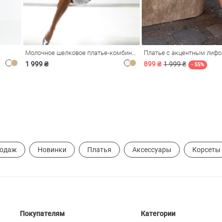
Молочное шелковое платье-комбинация Душа
Платье с акцентным лиф
1 999 ₴
899 ₴
1 999 ₴
- 55%
родаж
Новинки
Платья
Аксессуары
Корсеты
Покупателям
Категории