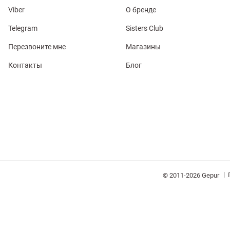
Viber
О бренде
Telegram
Sisters Club
Перезвоните мне
Магазины
Контакты
Блог
обелье
витеры
ия
Очки
Косметика
Платки
Панамы
|
© 2011-2026 Gepur