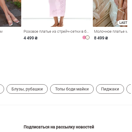
LAST SI
ом
Розовое платье из стрейч-сетки в бельевом стиле
4 499 ₴
8 499 ₴
Блузы, рубашки
Топы боди майки
Пиджаки
Подписаться на рассылку новостей