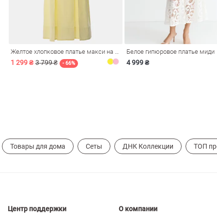
ечерние
Сарафаны
На
ные
ки
Желтое хлопковое платье макси на бретелях
Белое гипюровое платье миди
1 299 ₴
3 799 ₴
4 999 ₴
- 66%
Товары для дома
Сеты
ДНК Коллекции
ТОП п
си
Кожаные
Центр поддержки
О компании