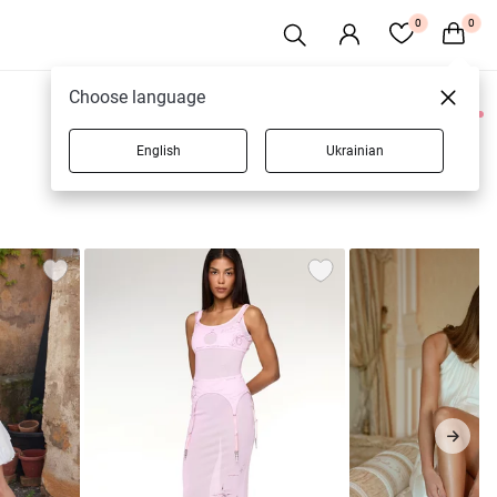
0
0
Choose language
0 товаров
English
Ukrainian