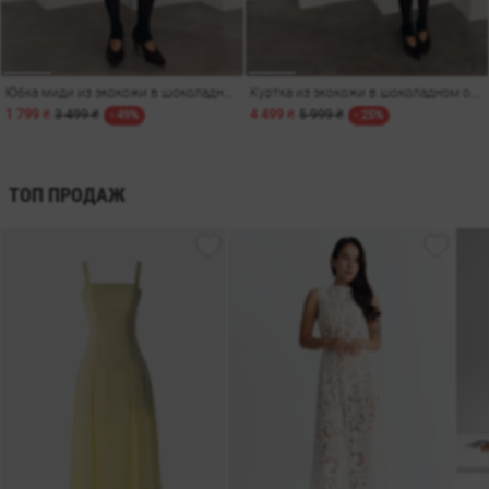
Юбка миди из экокожи в шоколадном оттенке
Куртка из экокожи в шоколадном оттенке
1 799 ₴
3 499 ₴
4 499 ₴
5 999 ₴
- 49%
- 25%
ТОП ПРОДАЖ