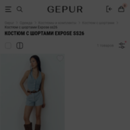
КОСТЮМ С ШОРТАМИ Expose ss26 купить недорого в Киеве и Украи
0
Gepur
Одежда
Костюмы и комплекты
Костюм с шортами
Костюм с шортами Expose ss26
КОСТЮМ С ШОРТАМИ EXPOSE SS26
1 товаров