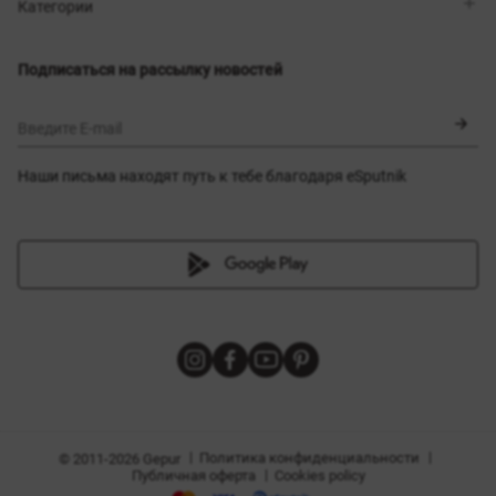
Магазины
Доставка
Категории
Блог
Оплата
Выбор размера
Новинки
Обмен и возврат
Платья
Подписаться на рассылку новостей
Сертификаты
Верхняя одежда
Корсеты
BLACK FRIDAY
Введите E-mail
Наши письма находят путь к тебе благодаря eSputnik
амы
|
|
Политика конфиденциальности
© 2011-2026 Gepur
|
Публичная оферта
Cookies policy