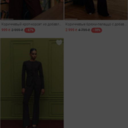
Коричневый кроп-корсет из добавлением шерсти
Коричневые брюки-палаццо с добавлением шерсти
999 ₴
2 999 ₴
2 999 ₴
4 799 ₴
- 67%
- 38%