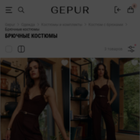
Купить женские брючные костюмы в интернет-магазине Gepur
0
Gepur
Одежда
Костюмы и комплекты
Костюм с брюками
Брючные костюмы
БРЮЧНЫЕ КОСТЮМЫ
3 товаров