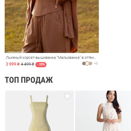
ечерние
Сарафаны
На
ные
ки
Льняный корсет-вышиванка "Мальованка" в оттенке мокко
+2
2 999 ₴
4 499 ₴
- 33%
ТОП ПРОДАЖ
си
Кожаные