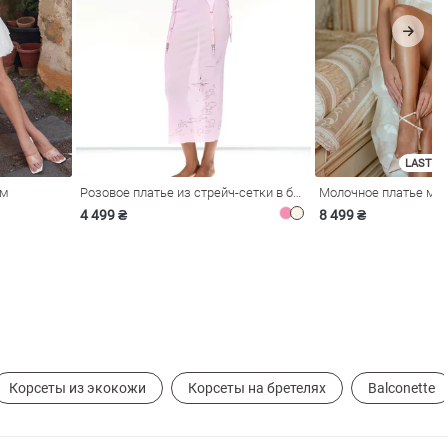
LAST SI
ом
Розовое платье из стрейч-сетки в бельевом стиле
4 499 ₴
8 499 ₴
Корсеты из экокожи
Корсеты на бретелях
Balconette