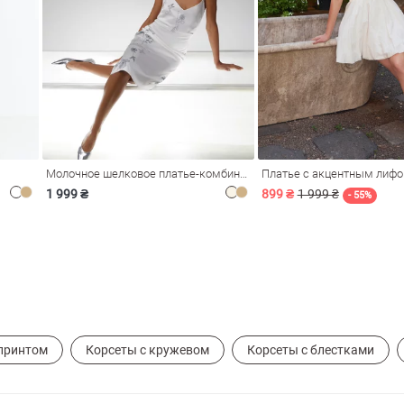
Молочное шелковое платье-комбинация Душа
Платье с акцентным лиф
1 999 ₴
899 ₴
1 999 ₴
- 55%
 принтом
Корсеты с кружевом
Корсеты с блестками