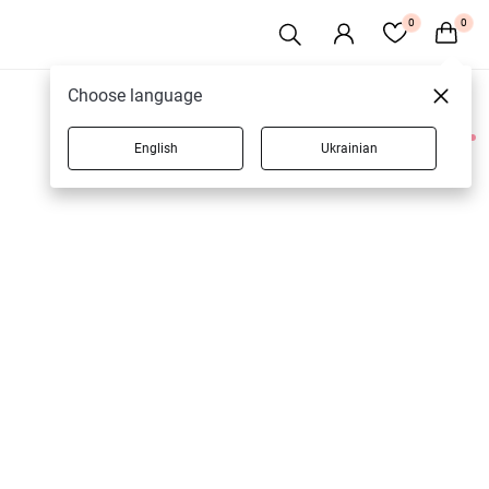
0
0
Choose language
English
Ukrainian
1 товаров