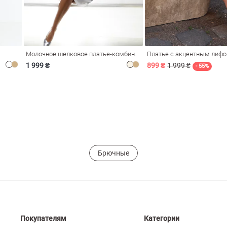
Молочное шелковое платье-комбинация Душа
Платье с акцентным лиф
1 999 ₴
899 ₴
1 999 ₴
- 55%
Брючные
Покупателям
Категории