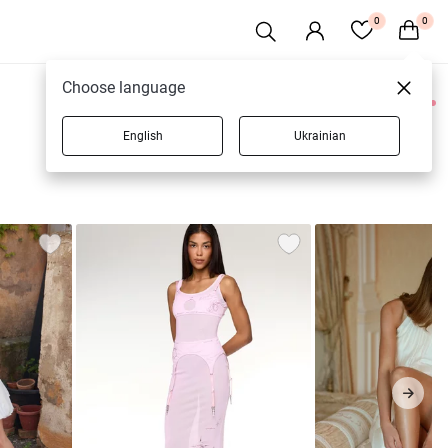
0
0
Choose language
0 товаров
English
Ukrainian