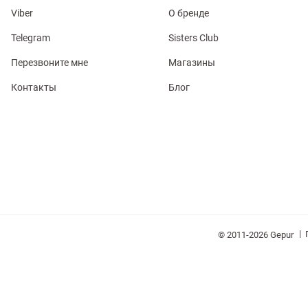
Viber
О бренде
Telegram
Sisters Club
Перезвоните мне
Магазины
Контакты
Блог
обелье
витеры
ия
Очки
Косметика
Платки
Панамы
|
© 2011-2026 Gepur