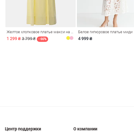
ечерние
Сарафаны
На
ные
ки
Желтое хлопковое платье макси на бретелях
Белое гипюровое платье миди
1 299 ₴
3 799 ₴
4 999 ₴
- 66%
си
Кожаные
Центр поддержки
О компании