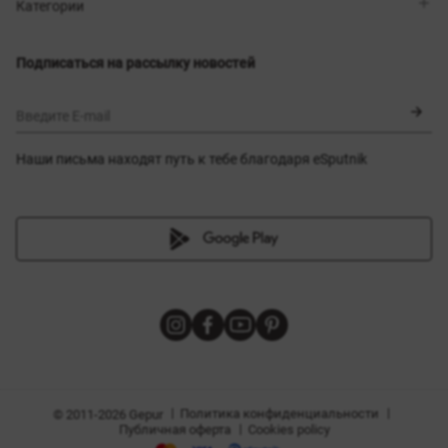
Магазины
Доставка
Категории
Блог
Оплата
Выбор размера
Новинки
Обмен и возврат
Платья
Подписаться на рассылку новостей
Сертификаты
Верхняя одежда
Корсеты
BLACK FRIDAY
Введите E-mail
Наши письма находят путь к тебе благодаря eSputnik
амы
|
|
Политика конфиденциальности
© 2011-2026 Gepur
|
Публичная оферта
Cookies policy