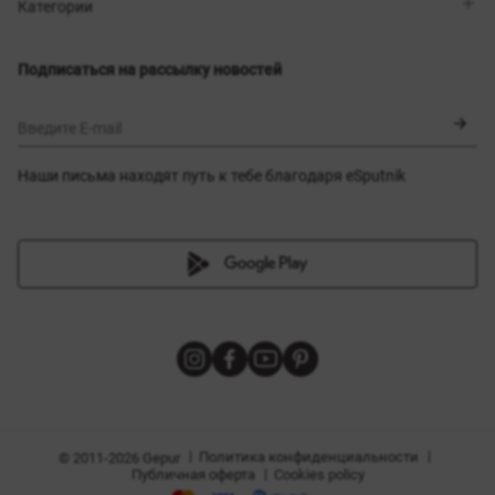
Магазины
Доставка
Категории
Блог
Оплата
Выбор размера
Новинки
Обмен и возврат
Платья
Подписаться на рассылку новостей
Сертификаты
Верхняя одежда
Корсеты
BLACK FRIDAY
Введите E-mail
Наши письма находят путь к тебе благодаря eSputnik
амы
|
|
Политика конфиденциальности
© 2011-2026 Gepur
|
Публичная оферта
Cookies policy