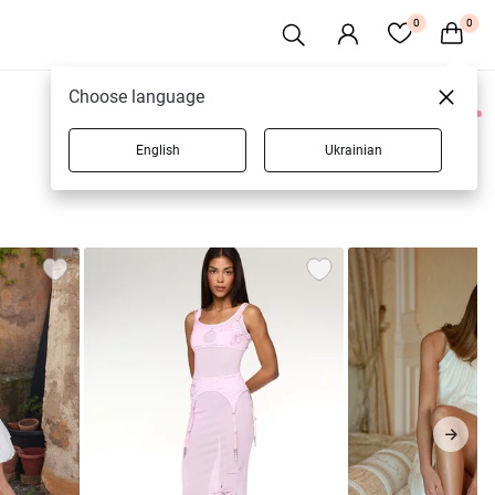
0
0
Choose language
0 товаров
English
Ukrainian