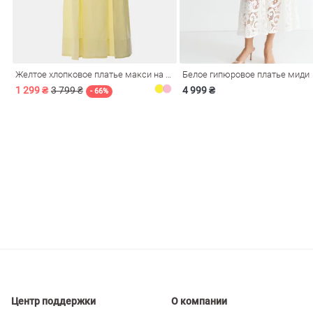
ечерние
Сарафаны
На
ные
ки
Желтое хлопковое платье макси на бретелях
Белое гипюровое платье миди
1 299 ₴
3 799 ₴
4 999 ₴
- 66%
си
Кожаные
Центр поддержки
О компании