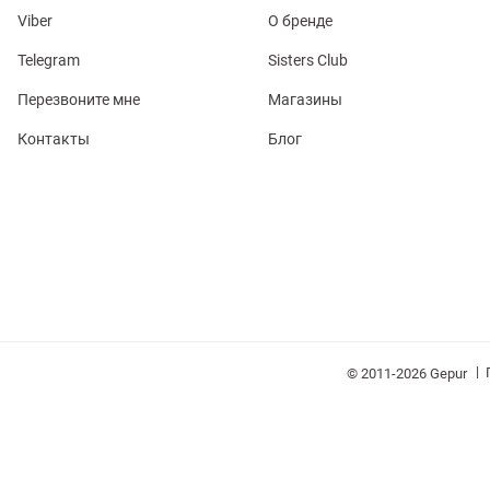
Viber
О бренде
Telegram
Sisters Club
Перезвоните мне
Магазины
Контакты
Блог
обелье
витеры
ия
Очки
Косметика
Платки
Панамы
|
© 2011-2026 Gepur