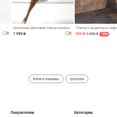
Молочное шелковое платье-комбинация Душа
Платье с акцентным лиф
1 999 ₴
899 ₴
1 999 ₴
- 55%
Кепи и панамы
Шляпки
Покупателям
Категории