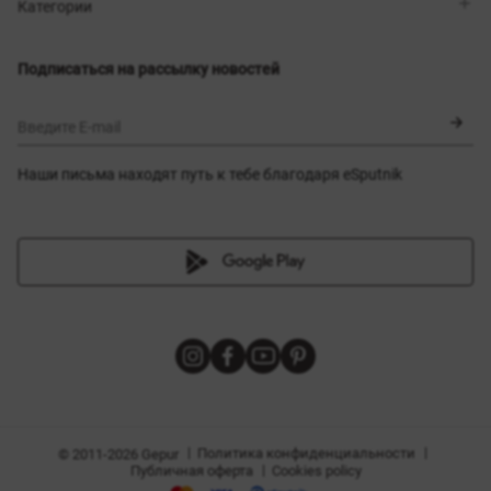
Магазины
Доставка
Категории
Блог
Оплата
Выбор размера
Новинки
Обмен и возврат
Платья
Подписаться на рассылку новостей
Сертификаты
Верхняя одежда
Корсеты
BLACK FRIDAY
Введите E-mail
Наши письма находят путь к тебе благодаря eSputnik
амы
|
|
Политика конфиденциальности
© 2011-2026 Gepur
|
Публичная оферта
Cookies policy