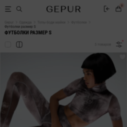
Футболки размер S купить в интернет магазине Gepur
0
Gepur
Одежда
Топы боди майки
Футболки
Футболки размер S
ФУТБОЛКИ РАЗМЕР S
5 товаров