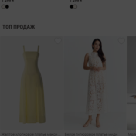
1 299 ₴
1 299 ₴
ТОП ПРОДАЖ
Желтое хлопковое платье макси на бретелях
Белое гипюровое платье миди