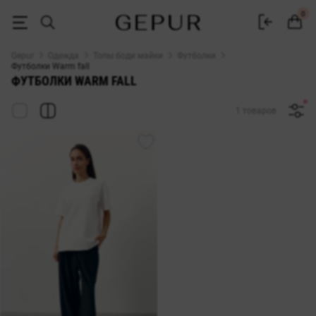
Футболки Warm fall купить в интернет-магазине Gepur
0
Gepur
Одежда
Топы боди майки
Футболки
Футболки Warm fall
ФУТБОЛКИ WARM FALL
1 товаров