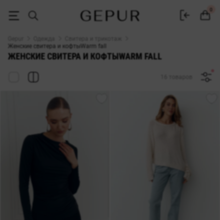
СВИТЕРА И КОФТЫ ДЛЯ ЖЕНЩИН Warm fall купить недорого в Киеве
0
Gepur
Одежда
Свитера и трикотаж
Женские свитера и кофтыWarm fall
ЖЕНСКИЕ СВИТЕРА И КОФТЫWARM FALL
16 товаров