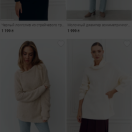
Черный лонгслив из стрейчевого трикотажа
Молочный джемпер асимметричного кроя
1 199 ₴
1 999 ₴