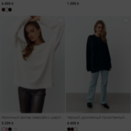
4 499 ₴
1 399 ₴
Молочный свитер оверсайз с шерсти альпаки
Черный удлиненный трикотажный бомбер
3 299 ₴
4 499 ₴
+1