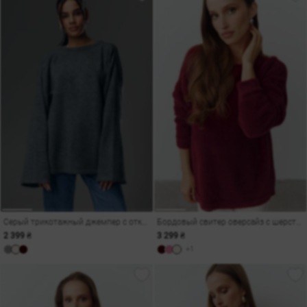
Серый трикотажный джемпер с открытой спиной
Бордовый свитер оверсайз с шерсти альпаки
2 399 ₴
3 299 ₴
+1