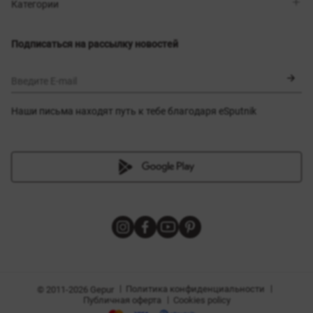
Магазины
Доставка
Категории
Блог
Оплата
Выбор размера
Новинки
Обмен и возврат
Платья
Подписаться на рассылку новостей
Сертификаты
Верхняя одежда
Корсеты
BLACK FRIDAY
Введите E-mail
Наши письма находят путь к тебе благодаря eSputnik
амы
|
|
Политика конфиденциальности
© 2011-2026 Gepur
|
Публичная оферта
Cookies policy