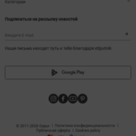
Магазины
Доставка
Категории
Блог
Оплата
Выбор размера
Новинки
Обмен и возврат
Платья
Подписаться на рассылку новостей
Сертификаты
Верхняя одежда
Корсеты
BLACK FRIDAY
Введите E-mail
Наши письма находят путь к тебе благодаря eSputnik
амы
|
|
Политика конфиденциальности
© 2011-2026 Gepur
|
Публичная оферта
Cookies policy