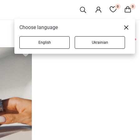
0
0
Choose language
English
Ukrainian
3 товаров