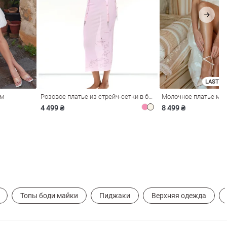
LAST SI
ом
Розовое платье из стрейч-сетки в бельевом стиле
4 499 ₴
8 499 ₴
Топы боди майки
Пиджаки
Верхняя одежда