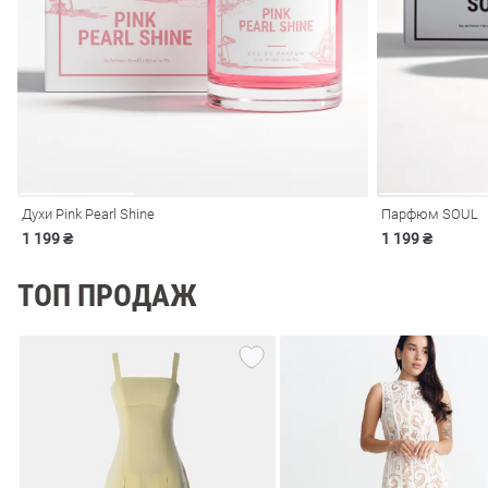
ечерние
Сарафаны
На
ные
ки
Духи Pink Pearl Shine
Парфюм SOUL
1 199 ₴
1 199 ₴
ТОП ПРОДАЖ
си
Кожаные