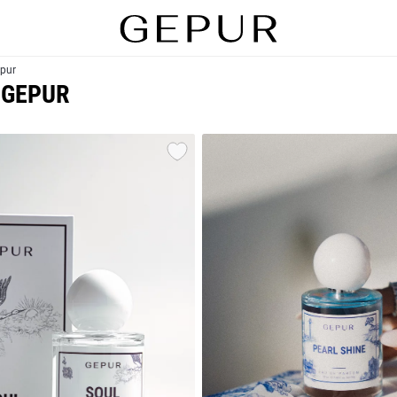
pur
 GEPUR