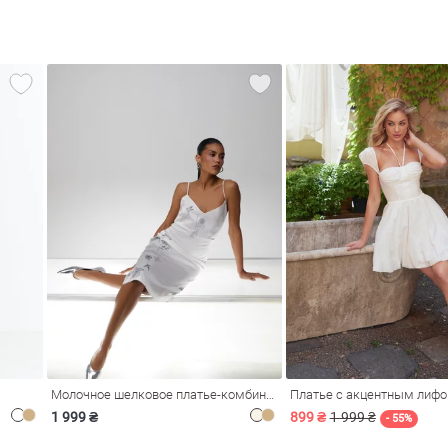
Молочное шелковое платье-комбинация Душа
Платье с акцентным лиф
1 999 ₴
899 ₴
1 999 ₴
- 55%