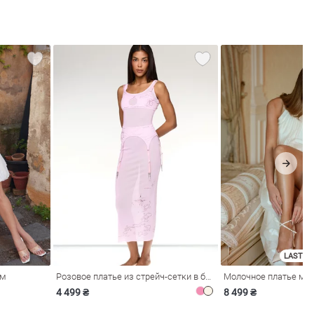
LAST SI
ом
Розовое платье из стрейч-сетки в бельевом стиле
4 499 ₴
8 499 ₴