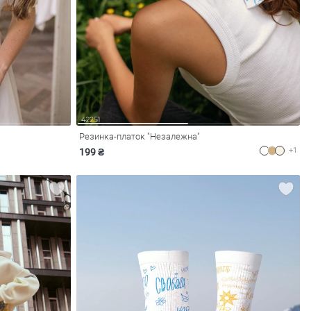
Резинка-платок "Незалежна"
+1
199 ₴