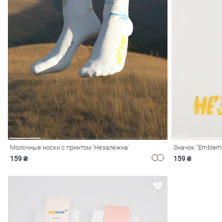
обелье
витеры
Молочные носки с принтом 'Незалежна'
Значок "Emblem 
159 ₴
159 ₴
ия
Очки
Косметика
Платки
Панамы