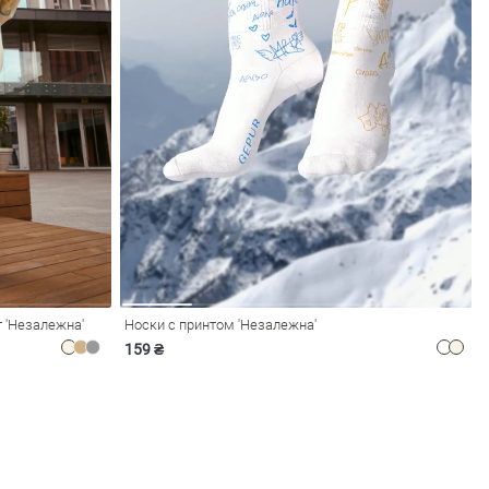
 'Незалежна'
Носки с принтом 'Незалежна'
159 ₴