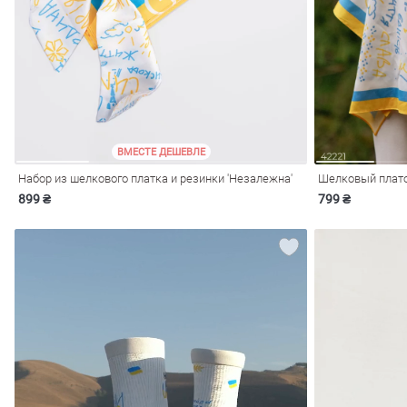
ечерние
Сарафаны
На
ные
ки
ВМЕСТЕ ДЕШЕВЛЕ
Набор из шелкового платка и резинки 'Незалежна'
Шелковый плато
899 ₴
799 ₴
си
Кожаные