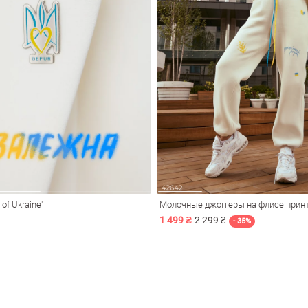
of Ukraine"
Молочные джоггеры на флисе принт
1 499 ₴
2 299 ₴
- 35%