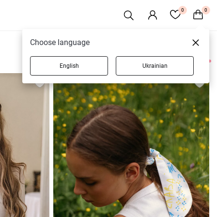
0
0
Choose language
English
Ukrainian
9 товаров