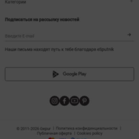
Магазины
Доставка
Категории
Блог
Оплата
Выбор размера
Новинки
Обмен и возврат
Платья
Подписаться на рассылку новостей
Сертификаты
Верхняя одежда
Корсеты
BLACK FRIDAY
Введите E-mail
Наши письма находят путь к тебе благодаря eSputnik
амы
|
|
Политика конфиденциальности
© 2011-2026 Gepur
|
Публичная оферта
Cookies policy