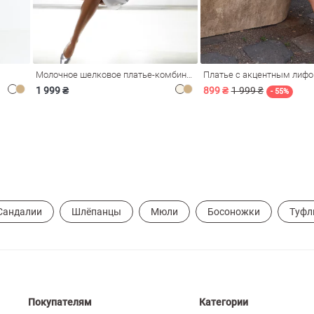
Молочное шелковое платье-комбинация Душа
Платье с акцентным лиф
1 999 ₴
899 ₴
1 999 ₴
- 55%
Сандалии
Шлёпанцы
Мюли
Босоножки
Туфл
Покупателям
Категории