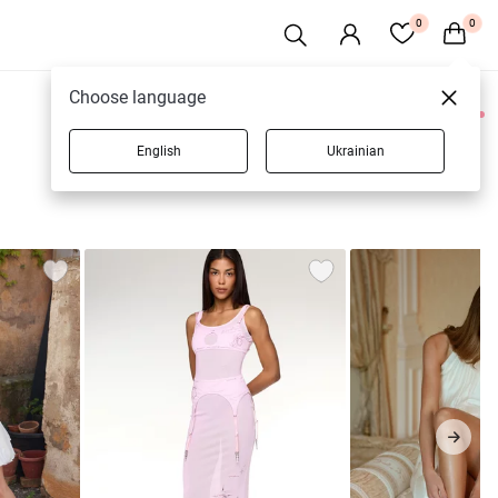
0
0
Choose language
0 товаров
English
Ukrainian