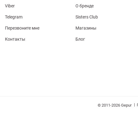
Viber
О бренде
Telegram
Sisters Club
Перезвоните мне
Магазины
Контакты
Блог
обелье
витеры
ия
Очки
Косметика
Платки
Панамы
|
© 2011-2026 Gepur