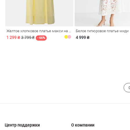
ечерние
Сарафаны
На
ные
ки
Желтое хлопковое платье макси на бретелях
Белое гипюровое платье миди
1 299 ₴
3 799 ₴
4 999 ₴
- 66%
си
Кожаные
Центр поддержки
О компании