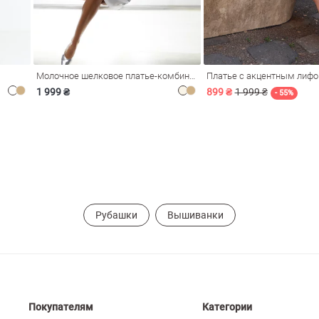
Молочное шелковое платье-комбинация Душа
Платье с акцентным лиф
1 999 ₴
899 ₴
1 999 ₴
- 55%
Рубашки
Вышиванки
Покупателям
Категории