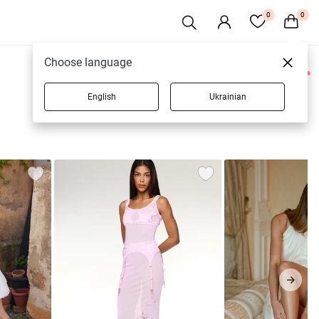
0
0
Choose language
0 товаров
English
Ukrainian