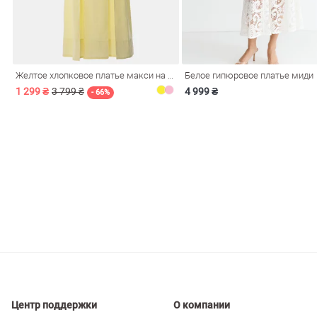
ечерние
Сарафаны
На
ные
ки
Желтое хлопковое платье макси на бретелях
Белое гипюровое платье миди
1 299 ₴
3 799 ₴
4 999 ₴
- 66%
си
Кожаные
Центр поддержки
О компании