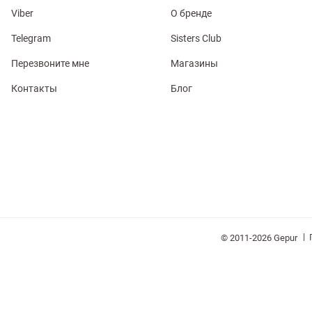
Viber
О бренде
Telegram
Sisters Club
Перезвоните мне
Магазины
Контакты
Блог
обелье
витеры
ия
Очки
Косметика
Платки
Панамы
|
© 2011-2026 Gepur