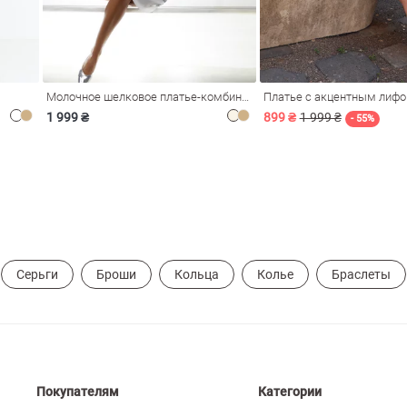
Молочное шелковое платье-комбинация Душа
Платье с акцентным лиф
1 999 ₴
899 ₴
1 999 ₴
- 55%
Серьги
Броши
Кольца
Колье
Браслеты
Покупателям
Категории