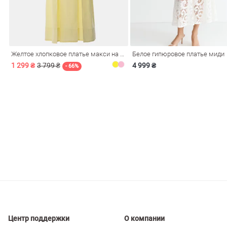
ечерние
Сарафаны
На
ные
ки
Желтое хлопковое платье макси на бретелях
Белое гипюровое платье миди
1 299 ₴
3 799 ₴
4 999 ₴
- 66%
си
Кожаные
Центр поддержки
О компании