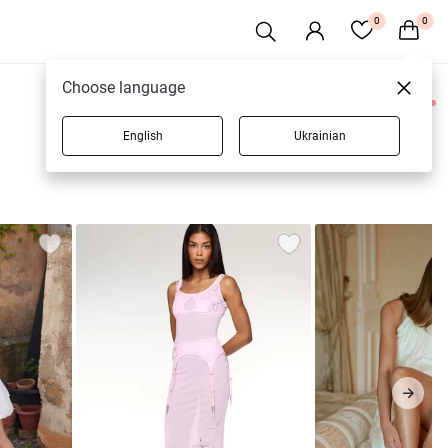
0
0
Choose language
0 товаров
English
Ukrainian