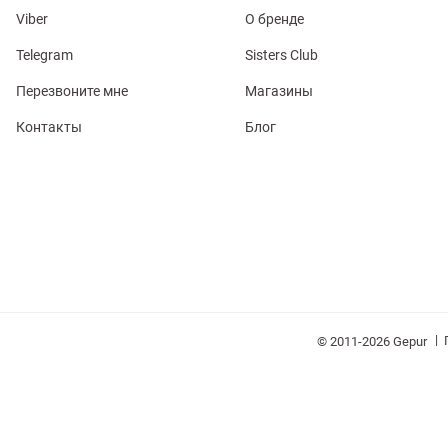
Viber
О бренде
Telegram
Sisters Club
Перезвоните мне
Магазины
Контакты
Блог
обелье
витеры
ия
Очки
Косметика
Платки
Панамы
|
© 2011-2026 Gepur