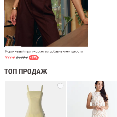
ечерние
Сарафаны
На
ные
ки
Коричневый кроп-корсет из добавлением шерсти
999 ₴
2 999 ₴
- 67%
ТОП ПРОДАЖ
си
Кожаные