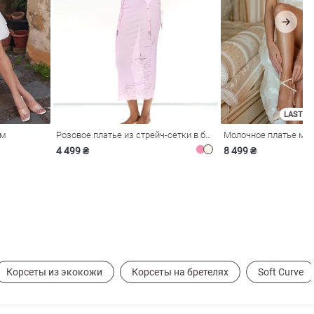
LAST SI
ом
Розовое платье из стрейч-сетки в бельевом стиле
4 499 ₴
8 499 ₴
Корсеты из экокожи
Корсеты на бретелях
Soft Curve