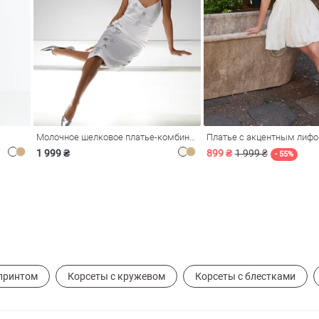
Молочное шелковое платье-комбинация Душа
Платье с акцентным лиф
1 999 ₴
899 ₴
1 999 ₴
- 55%
 принтом
Корсеты с кружевом
Корсеты с блестками