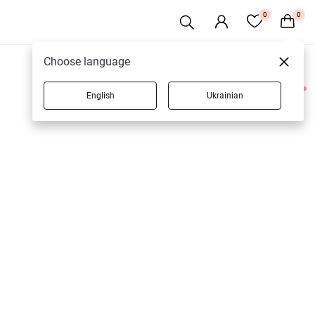
0
0
Choose language
English
Ukrainian
1 товаров