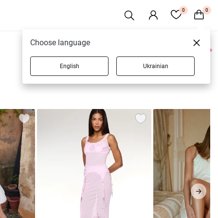
0
0
Choose language
0 товаров
English
Ukrainian