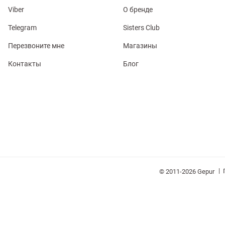
Viber
О бренде
Telegram
Sisters Club
Перезвоните мне
Магазины
Контакты
Блог
обелье
витеры
ия
Очки
Косметика
Платки
Панамы
|
© 2011-2026 Gepur