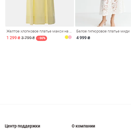
ечерние
Сарафаны
На
ные
ки
Желтое хлопковое платье макси на бретелях
Белое гипюровое платье миди
1 299 ₴
3 799 ₴
4 999 ₴
- 66%
си
Кожаные
Центр поддержки
О компании