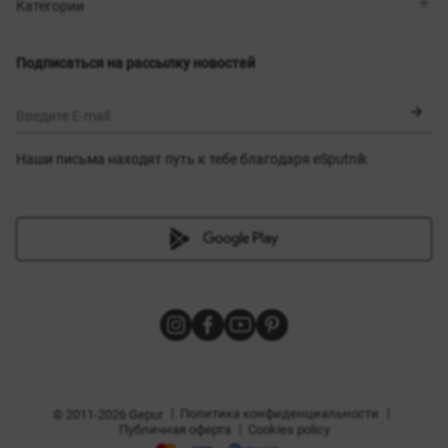
Магазины
Доставка
Категории
Блог
Оплата
Выбор размера
Новинки
Обмен и возврат
Платья
Подписаться на рассылку новостей
Сертификаты
Верхняя одежда
Корсеты
BLACK FRIDAY
Введите E-mail
Наши письма находят путь к тебе благодаря eSputnik
амы
|
|
Политика конфиденциальности
© 2011-2026 Gepur
|
Публичная оферта
Cookies policy